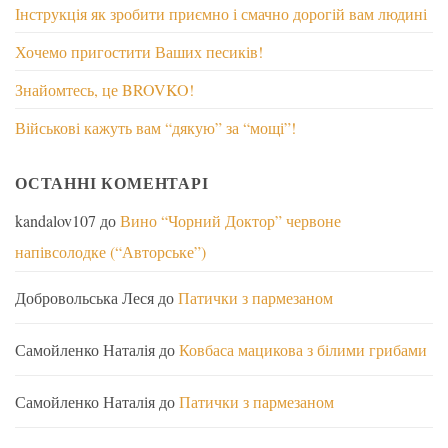
Інструкція як зробити приємно і смачно дорогій вам людині
Хочемо пригостити Ваших песиків!
Знайомтесь, це BROVKO!
Військові кажуть вам “дякую” за “мощі”!
ОСТАННІ КОМЕНТАРІ
kandalov107
до
Вино “Чорний Доктор” червоне
напівсолодке (“Авторське”)
Добровольська Леся
до
Патички з пармезаном
Самойленко Наталія
до
Ковбаса мацикова з білими грибами
Самойленко Наталія
до
Патички з пармезаном