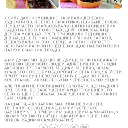
У СИВУ ДАВНИНУ ВИШНЮ НАЗИВАЛИ ДЕРЕВОМ
ХУДОЖНИКІВ, ПОЕТІВ, РОМАНТИКІВ І ШИБАЙГОЛОВІВ.
ПЕРШІ ЧАСТО ЗМАЛЬОВУВАЛИ ЦВІТІННЯ ВИШНЕВИХ
САДІВ НА СВОЇХ ПОЛОТНАХ, ДРУГІ ОПИСУВАЛИ ЦІ
ДЕРЕВА У ВІРШАХ, ТРЕТІ ПРИВОДИЛИ ПІД ВИШНЮ
ДІВЧАТ, ЩОБ ТІ, НАНЮХАВШИСЬ П’ЯНКИХ ЗАПАХІВ,
ПОДАРУВАЛИ ЇМ СВОЄ СЕРЦЕ, А ОСТАННІ ПРОСТО
ВЕЧОРАМИ ЛАЗИЛИ ПО ДЕРЕВАХ, ЩОБ НАБРАТИ ПОВНІ
ПАЗУХИ СМАЧНИХ ПЛОДІВ…
А МИ ДУМАЄМО, ЩО ЦЮ ЯГІДКУ ЩЕ МОЖНА ВВАЖАТИ
ЯГОДОЮ ЗДОРОВИХ ЛЮДЕЙ. АДЖЕ ВИШНЕВІ ПЛОДИ
АКТИВНО ПРОПАГУЮТЬ МЕДИКИ. МОВЛЯВ, НЕМАЄ
КРАЩОГО СПОСОБУ ОЗДОРОВИТИ ОРГАНІЗМ, ЯК З’ЇСТИ
ПРОТЯГОМ ВИШНЕВОГО СЕЗОНУ БОДАЙ ЗО П’ЯТЬ
КІЛОГРАМІВ ТИХ КИСЛЕНЬКИХ ЧЕРВОНЕНЬКИХ ЯГІД!!!
АЛЕ ТІЛЬКИ НЕ ПОСПІШАЙТЕ СУМУВАТИ, ЩО НАДВОРІ
ВЖЕ ОСІНЬ. БО ЗАВЕРШЕННЯ КУЦОГО ВИШНЕВОГО
СЕЗОНУ ЩЕ НЕ ОЗНАЧАЄ ЗАВЕРШЕННЯ СПОЖИВАННЯ
САМОЇ ВИШНІ.
НА ЩАСТЯ, «ШКВАРКА» МАЄ ВЛАСНЕ ВИШНЕВЕ
ТВОРІННЯ. СОЛОДЕНЬКЕ, В МІРУ ГУСТЕНЬКЕ
ВАРЕННЯЧКО З ПРИЄМНИМ ВИШНЕВИМ АРОМАТОМ, У
ЯКОМУ “КУПАЮТЬСЯ” ЦІЛІ ШМАТОЧКИ ЧЕРВОНИХ
ЯГІДОК. РАДИМО СКУШТУВАТИ 🙂