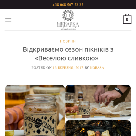
Пропустити
+38 068 507 22 22
0
НОВИНИ
Відкриваємо сезон пікніків з
«Веселою сливкою»
POSTED ON
13 БЕРЕЗНЯ, 2017
BY
KOBASA