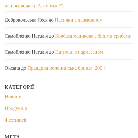
напівсолодке (“Авторське”)
Добровольська Леся
до
Патички з пармезаном
Самойленко Наталія
до
Ковбаса мацикова з білими грибами
Самойленко Наталія
до
Патички з пармезаном
Оксана
до
Правдива полонинська бринза, 200 г
КАТЕГОРІЇ
Новини
Продукція
Фестивалі
МЕТА