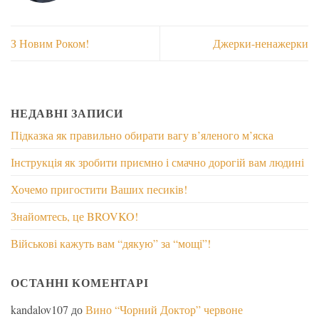
З Новим Роком!
Джерки-ненажерки
НЕДАВНІ ЗАПИСИ
Підказка як правильно обирати вагу в’яленого м’яска
Інструкція як зробити приємно і смачно дорогій вам людині
Хочемо пригостити Ваших песиків!
Знайомтесь, це BROVKO!
Військові кажуть вам “дякую” за “мощі”!
ОСТАННІ КОМЕНТАРІ
kandalov107
до
Вино “Чорний Доктор” червоне