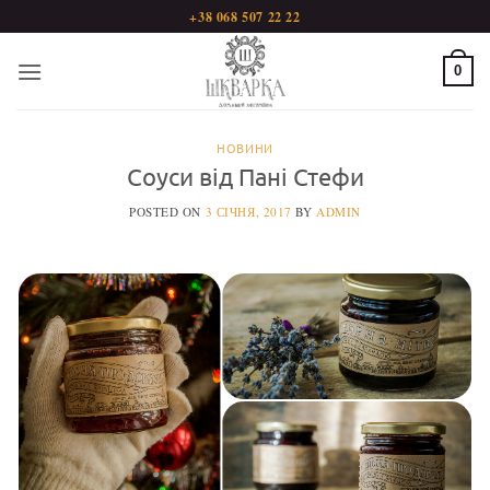
Пропустити
+38 068 507 22 22
0
НОВИНИ
Соуси від Пані Стефи
POSTED ON
3 СІЧНЯ, 2017
BY
ADMIN