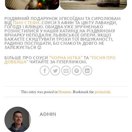
РІЗДВЯНИЙ ПОДАРУНОК М’ЯСОЇДАМ ТА СИРОЛЮБАМ
ВІД
ПАНІ СТЕФИ
. СОУСИ З АФИН ТА ЦВІТУ ЛАВАНДИ,
ҐОҐОДЗ І ЯЛІВЦЮ. ОБИДВА УЖЕ ЗРУЧНЕНЬКО
РОЗМІСТИЛИСЯ У НАШІЙ ХАТИНЦІ НА РІЗДВЯНОМУ
ЯРМАРКУ НЕПОДАЛІК ЛЬВІВСЬКОЇ ОПЕРИ. ЯКЩО
БАЖАЄТЕ СКУШТУВАТИ ТРОХИ ТОЇ ВИШУКАНОСТІ,
РАДИМО ПОСПІШАТИ, БО СМАКОТА ДОВГО НЕ
ЗАЛЕЖУЄТЬСЯ 😉
БІЛЬШЕ ПРО СОУСИ
“ЧОРНА МІТКА”
ТА
“ПІСНЯ ПРО
ДОВБУША”
ЧИТАЙТЕ ЗА ГІПЕРЛІНКОМ.
This entry was posted in
Новини
. Bookmark the
permalink
.
ADMIN