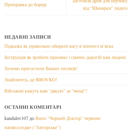
Заготівля дров для перчику
Приправка до борщу
від “Шкварки” (відео)
НЕДАВНІ ЗАПИСИ
Підказка як правильно обирати вагу в’яленого м’яска
Інструкція як зробити приємно і смачно дорогій вам людині
Хочемо пригостити Ваших песиків!
Знайомтесь, це BROVKO!
Військові кажуть вам “дякую” за “мощі”!
ОСТАННІ КОМЕНТАРІ
kandalov107
до
Вино “Чорний Доктор” червоне
напівсолодке (“Авторське”)