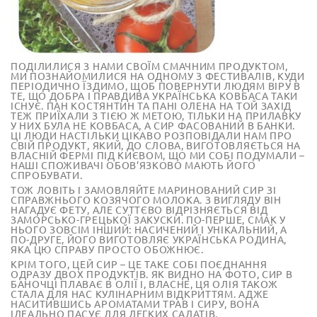
ПОДІЛИЛИСЯ З НАМИ СВОЇМ СМАЧНИМ ПРОДУКТОМ,
МИ ПОЗНАЙОМИЛИСЯ НА ОДНОМУ З ФЕСТИВАЛІВ, КУДИ
ПЕРІОДИЧНО ЇЗДИМО, ЩОБ ПОВЕРНУТИ ЛЮДЯМ ВІРУ В
ТЕ, ЩО ДОБРА І ПРАВДИВА УКРАЇНСЬКА КОВБАСА ТАКИ
ІСНУЄ. ПАН КОСТЯНТИН ТА ПАНІ ОЛЕНА НА ТОЙ ЗАХІД
ТЕЖ ПРИЇХАЛИ З ТІЄЮ Ж МЕТОЮ, ТІЛЬКИ НА ПРИЛАВКУ
У НИХ БУЛА НЕ КОВБАСА, А СИР ФАСОВАНИЙ В БАНКИ.
ЦІ ЛЮДИ НАСТІЛЬКИ ЦІКАВО РОЗПОВІДАЛИ НАМ ПРО
СВІЙ ПРОДУКТ, ЯКИЙ, ДО СЛОВА, ВИГОТОВЛЯЄТЬСЯ НА
ВЛАСНІЙ ФЕРМІ ПІД КИЄВОМ, ЩО МИ СОБІ ПОДУМАЛИ –
НАШІ СПОЖИВАЧІ ОБОВ’ЯЗКОВО МАЮТЬ ЙОГО
СПРОБУВАТИ.
ТОЖ ЛОВІТЬ І ЗАМОВЛЯЙТЕ МАРИНОВАНИЙ СИР ЗІ
СПРАВЖНЬОГО КОЗЯЧОГО МОЛОКА. З ВИГЛЯДУ ВІН
НАГАДУЄ ФЕТУ, АЛЕ СУТТЄВО ВІДРІЗНЯЄТЬСЯ ВІД
ЗАМОРСЬКО-ГРЕЦЬКОЇ ЗАКУСКИ. ПО-ПЕРШЕ, СМАК У
НЬОГО ЗОВСІМ ІНШИЙ: НАСИЧЕНИЙ І УНІКАЛЬНИЙ, А
ПО-ДРУГЕ, ЙОГО ВИГОТОВЛЯЄ УКРАЇНСЬКА РОДИНА,
ЯКА ЦЮ СПРАВУ ПРОСТО ОБОЖНЮЄ.
КРІМ ТОГО, ЦЕЙ СИР – ЦЕ ТАКЕ СОБІ ПОЄДНАННЯ
ОДРАЗУ ДВОХ ПРОДУКТІВ. ЯК ВИДНО НА ФОТО, СИР В
БАНОЧЦІ ПЛАВАЄ В ОЛІЇ І, ВЛАСНЕ, ЦЯ ОЛІЯ ТАКОЖ
СТАЛА ДЛЯ НАС КУЛІНАРНИМ ВІДКРИТТЯМ. АДЖЕ
НАСИТИВШИСЬ АРОМАТАМИ ТРАВ І СИРУ, ВОНА
ІДЕАЛЬНО ПАСУЄ ДЛЯ ЛЕГКИХ САЛАТІВ.