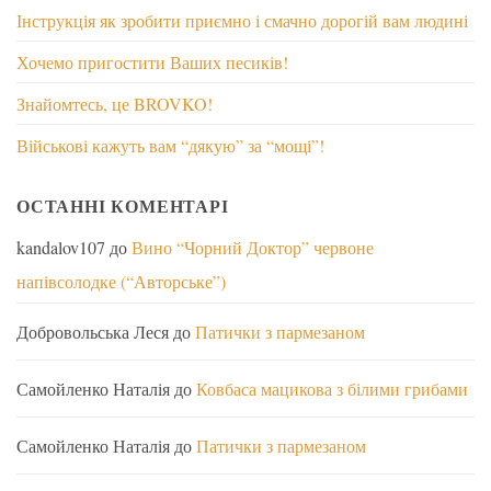
Інструкція як зробити приємно і смачно дорогій вам людині
Хочемо пригостити Ваших песиків!
Знайомтесь, це BROVKO!
Військові кажуть вам “дякую” за “мощі”!
ОСТАННІ КОМЕНТАРІ
kandalov107
до
Вино “Чорний Доктор” червоне
напівсолодке (“Авторське”)
Добровольська Леся
до
Патички з пармезаном
Самойленко Наталія
до
Ковбаса мацикова з білими грибами
Самойленко Наталія
до
Патички з пармезаном