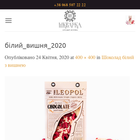
Пропустити
+38 068 507 22 22
білий_вишня_2020
Опубліковано
24 Квітня, 2020
at
400 × 400
in
Шоколад білий
з вишнею