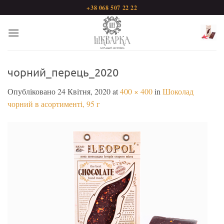
Пропустити
+38 068 507 22 22
чорний_перець_2020
Опубліковано
24 Квітня, 2020
at
400 × 400
in
Шоколад
чорний в асортименті, 95 г