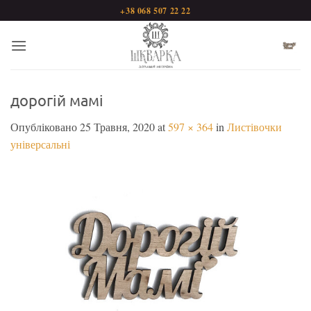
Пропустити
+38 068 507 22 22
дорогій мамі
Опубліковано
25 Травня, 2020
at
597 × 364
in
Листівочки
універсальні