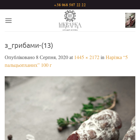
Пропустити
+38 068 507 22 22
з_грибами-(13)
Опубліковано
8 Серпня, 2020
at
1445 × 2172
in
Нарізка “5
пальцьопханих” 100 г