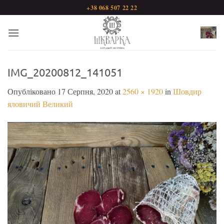
Пропустити
+38 068 507 22 22
IMG_20200812_141051
Опубліковано
17 Серпня, 2020
at
2560 × 1920
in
Шовдир
яловичий Великий