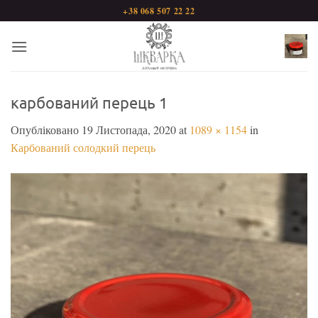
Пропустити
+38 068 507 22 22
карбований перець 1
Опубліковано
19 Листопада, 2020
at
1089 × 1154
in
Карбований солодкий перець