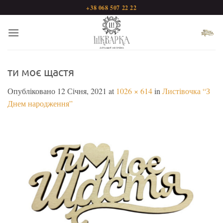
Пропустити
+38 068 507 22 22
ти моє щастя
Опубліковано
12 Січня, 2021
at
1026 × 614
in
Листівочка “З
Днем народження”