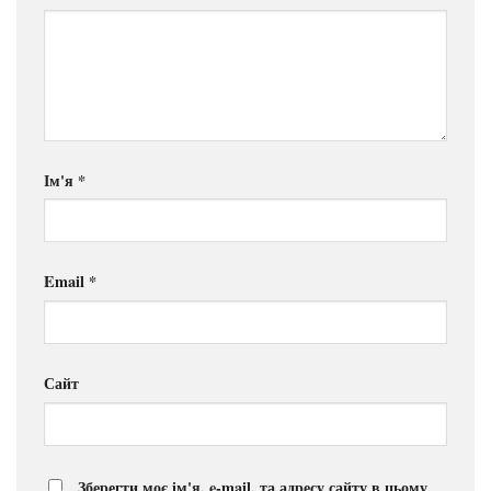
Ім'я
*
Email
*
Сайт
Зберегти моє ім'я, e-mail, та адресу сайту в цьому