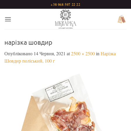
Пропустити
+38 068 507 22 22
нарізка шовдир
Опубліковано
14 Червня, 2021
at
2500 × 2500
in
Нарізка
Шовдир поліський, 100 г