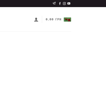
0.00
ГРН