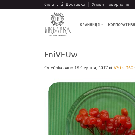
Пропустити
Оплата і Доставка
Умови повернення
КРАМНИЦЯ
КОРПОРАТИВ
FniVFUw
Опубліковано
18 Серпня, 2017
at
630 × 360