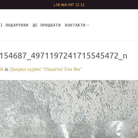
+38 068 507 22 22
НІ ПОДАРУНКИ
ДЕ ПРИДБАТИ
КОНТАКТИ
154687_4971197241715545472_n
48
in
Джерки курячі “Пікантні Том Ям”