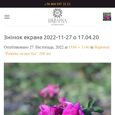
Пропустити
+38 068 507 22 22
Знімок екрана 2022-11-27 о 17.04.20
Опубліковано
27 Листопада, 2022
at
1166 × 1146
in
Варення
“Рожева пелюстка” 200 мл