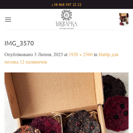
Пропустити
+38 068 507 22 22
IMG_3570
Опубліковано
3 Липня, 2023
at
1920 × 2560
in
Набір для
песика 12 паляничок