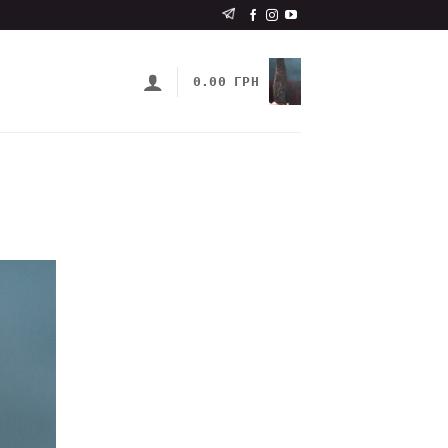
0.00
ГРН