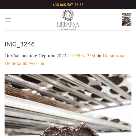
Пропустити
+38 068 507 22 22
IMG_3246
Опубліковано
6 Серпня, 2023
at
1920 × 2560
in
Паляничка
Печінка-яблуко-чіа