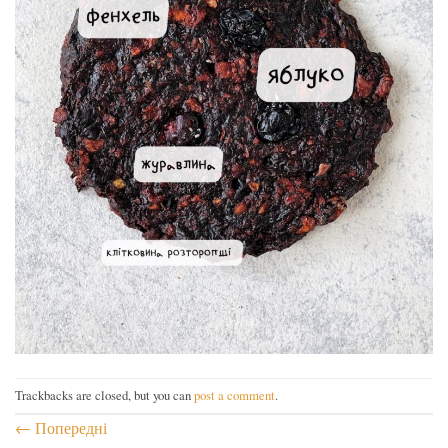
Trackbacks are closed, but you can
post a comment
.
←
Попередні