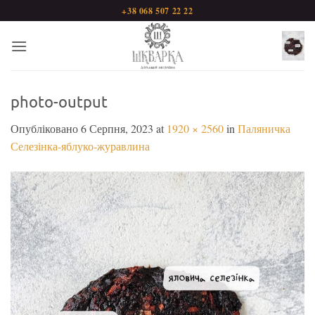
Пропустити
+38 068 507 22 22
photo-output
Опубліковано
6 Серпня, 2023
at
1920 × 2560
in
Паляничка
Селезінка-яблуко-журавлина