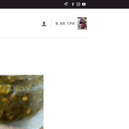
0.00
ГРН