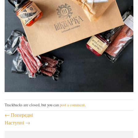
Trackbacks are closed, but you can
post a comment
.
←
Попередні
Наступні
→