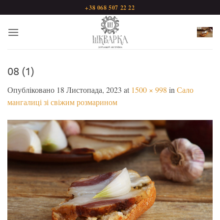
Пропустити
+38 068 507 22 22
08 (1)
Опубліковано
18 Листопада, 2023
at
1500 × 998
in
Сало
мангалиці зі свіжим розмарином