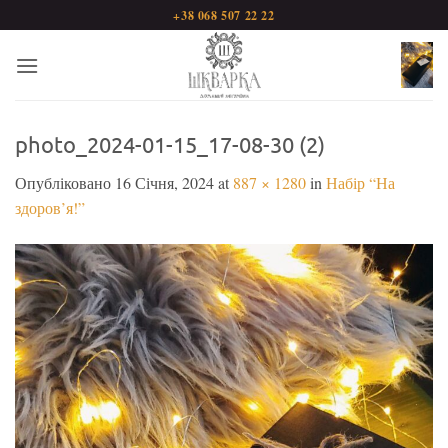
Пропустити
+38 068 507 22 22
photo_2024-01-15_17-08-30 (2)
Опубліковано
16 Січня, 2024
at
887 × 1280
in
Набір “На
здоров’я!”