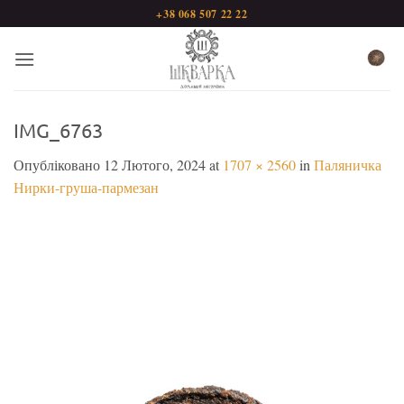
Пропустити
+38 068 507 22 22
IMG_6763
Опубліковано
12 Лютого, 2024
at
1707 × 2560
in
Паляничка
Нирки-груша-пармезан