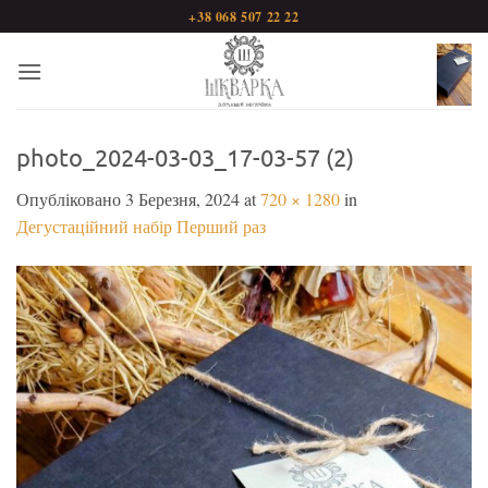
Пропустити
+38 068 507 22 22
photo_2024-03-03_17-03-57 (2)
Опубліковано
3 Березня, 2024
at
720 × 1280
in
Дегустаційний набір Перший раз