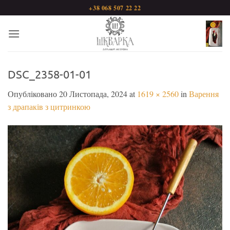
Пропустити
+38 068 507 22 22
DSC_2358-01-01
Опубліковано
20 Листопада, 2024
at
1619 × 2560
in
Варення
з драпаків з цитринкою