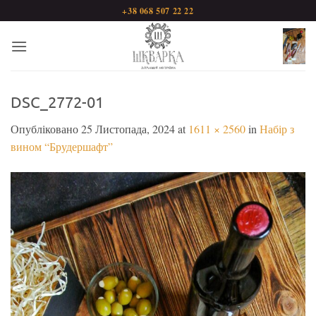
Пропустити
+38 068 507 22 22
DSC_2772-01
Опубліковано
25 Листопада, 2024
at
1611 × 2560
in
Набір з
вином “Брудершафт”