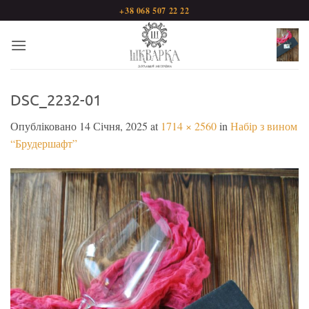
Пропустити
+38 068 507 22 22
DSC_2232-01
Опубліковано
14 Січня, 2025
at
1714 × 2560
in
Набір з вином
“Брудершафт”