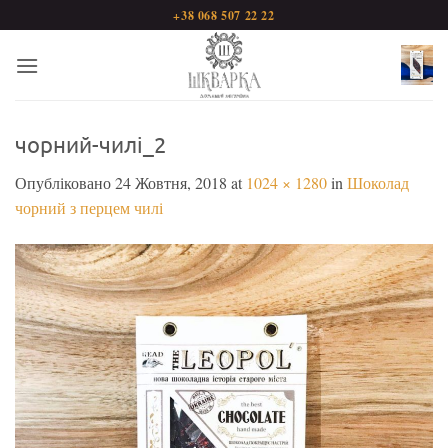
Пропустити
+38 068 507 22 22
чорний-чилі_2
Опубліковано
24 Жовтня, 2018
at
1024 × 1280
in
Шоколад
чорний з перцем чилі