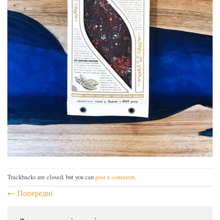
Trackbacks are closed, but you can
post a comment
.
←
Попередні