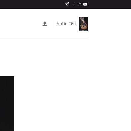
0.00
ГРН