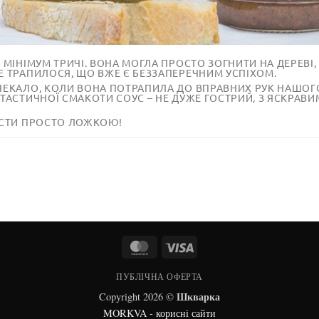
 МІНІМУМ ТРИЧІ. ВОНА МОГЛА ПРОСТО ЗОГНИТИ НА ДЕРЕВІ
Е ТРАПИЛОСЯ, ЩО ВЖЕ Є БЕЗЗАПЕРЕЧНИМ УСПІХОМ.
ЧЕКАЛО, КОЛИ ВОНА ПОТРАПИЛА ДО ВПРАВНИХ РУК НАШОГО
НТАСТИЧНОЇ СМАКОТИ СОУС – НЕ ДУЖЕ ГОСТРИЙ, З ЯСКР
ЇСТИ ПРОСТО ЛОЖКОЮ!
MasterCard
Visa
ПУБЛІЧНА ОФЕРТА
Шкварка
Copyright 2026 ©
MORKVA - корисні сайти