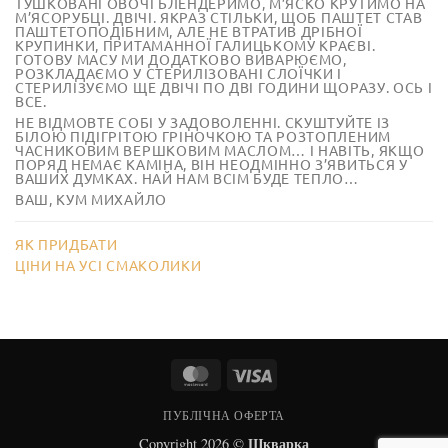
ТУШКОВАНІ ОВОЧІ БЛЕНДЕРИМО, М’ЯСКО КРУТИМО НА
М’ЯСОРУБЦІ. ДВІЧІ. ЯКРАЗ СТІЛЬКИ, ЩОБ ПАШТЕТ СТАВ
ПАШТЕТОПОДІБНИМ, АЛЕ НЕ ВТРАТИВ ДРІБНОЇ
КРУПИНКИ, ПРИТАМАННОЇ ГАЛИЦЬКОМУ КРАЄВІ.
ГОТОВУ МАСУ МИ ДОДАТКОВО ВИВАРЮЄМО,
РОЗКЛАДАЄМО У СТЕРИЛІЗОВАНІ СЛОЇЧКИ І
СТЕРИЛІЗУЄМО ЩЕ ДВІЧІ ПО ДВІ ГОДИНИ ЩОРАЗУ. ОСЬ І
ВСЕ.
НЕ ВІДМОВТЕ СОБІ У ЗАДОВОЛЕННІ. СКУШТУЙТЕ ІЗ
БІЛОЮ ПІДІГРІТОЮ ГРІНОЧКОЮ ТА РОЗТОПЛЕНИМ
ЧАСНИКОВИМ ВЕРШКОВИМ МАСЛОМ… І НАВІТЬ, ЯКЩО
ПОРЯД НЕМАЄ КАМІНА, ВІН НЕОДМІННО З’ЯВИТЬСЯ У
ВАШИХ ДУМКАХ. НАЙ НАМ ВСІМ БУДЕ ТЕПЛО…
ВАШ, КУМ МИХАЙЛО
ЯК ПРИДБАТИ
ЦІНИ НА УСІ СМАКОЛИКИ
MasterCard
Visa
ПУБЛІЧНА ОФЕРТА
Шкварка
Copyright 2026 ©