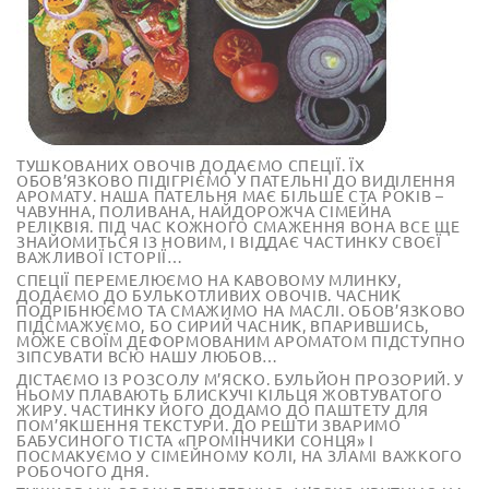
ТУШКОВАНИХ ОВОЧІВ ДОДАЄМО СПЕЦІЇ. ЇХ
ОБОВ’ЯЗКОВО ПІДІГРІЄМО У ПАТЕЛЬНІ ДО ВИДІЛЕННЯ
АРОМАТУ. НАША ПАТЕЛЬНЯ МАЄ БІЛЬШЕ СТА РОКІВ –
ЧАВУННА, ПОЛИВАНА, НАЙДОРОЖЧА СІМЕЙНА
РЕЛІКВІЯ. ПІД ЧАС КОЖНОГО СМАЖЕННЯ ВОНА ВСЕ ЩЕ
ЗНАЙОМИТЬСЯ ІЗ НОВИМ, І ВІДДАЄ ЧАСТИНКУ СВОЄЇ
ВАЖЛИВОЇ ІСТОРІЇ…
СПЕЦІЇ ПЕРЕМЕЛЮЄМО НА КАВОВОМУ МЛИНКУ,
ДОДАЄМО ДО БУЛЬКОТЛИВИХ ОВОЧІВ. ЧАСНИК
ПОДРІБНЮЄМО ТА СМАЖИМО НА МАСЛІ. ОБОВ’ЯЗКОВО
ПІДСМАЖУЄМО, БО СИРИЙ ЧАСНИК, ВПАРИВШИСЬ,
МОЖЕ СВОЇМ ДЕФОРМОВАНИМ АРОМАТОМ ПІДСТУПНО
ЗІПСУВАТИ ВСЮ НАШУ ЛЮБОВ…
ДІСТАЄМО ІЗ РОЗСОЛУ М’ЯСКО. БУЛЬЙОН ПРОЗОРИЙ. У
НЬОМУ ПЛАВАЮТЬ БЛИСКУЧІ КІЛЬЦЯ ЖОВТУВАТОГО
ЖИРУ. ЧАСТИНКУ ЙОГО ДОДАМО ДО ПАШТЕТУ ДЛЯ
ПОМ’ЯКШЕННЯ ТЕКСТУРИ. ДО РЕШТИ ЗВАРИМО
БАБУСИНОГО ТІСТА «ПРОМІНЧИКИ СОНЦЯ» І
ПОСМАКУЄМО У СІМЕЙНОМУ КОЛІ, НА ЗЛАМІ ВАЖКОГО
РОБОЧОГО ДНЯ.