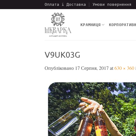
Пропустити
Оплата і Доставка
Умови повернення
КРАМНИЦЯ
КОРПОРАТИВ
V9UK03G
Опубліковано
17 Серпня, 2017
at
630 × 360