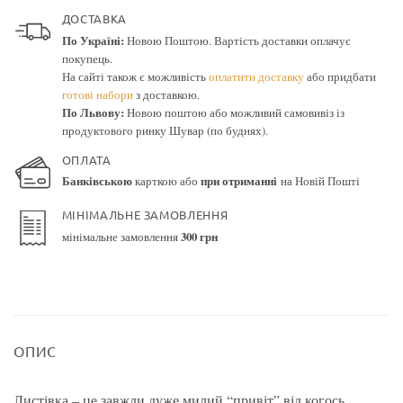
ДОСТАВКА
По Україні:
Новою Поштою. Вартість доставки оплачує
покупець.
На сайті також є можливість
оплатити доставку
або придбати
готові набори
з доставкою.
По Львову:
Новою поштою або можливий самовивіз із
продуктового ринку Шувар (по буднях).
ОПЛАТА
Банківською
карткою або
при отриманні
на Новій Пошті
МІНІМАЛЬНЕ ЗАМОВЛЕННЯ
мінімальне замовлення
300 грн
ОПИС
Листівка – це завжди дуже милий “привіт” від когось.