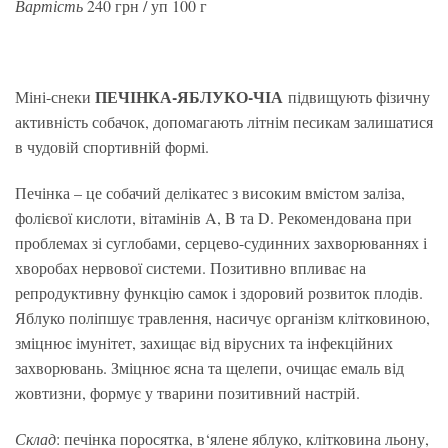
Вартість
240 грн / уп 100 г
ПЕЧІНКА-ЯБЛУКО-ЧІА
Міні-снеки
підвищують фізичну
активність собачок, допомагають літнім песикам залишатися
в чудовій спортивній формі.
Печінка – це собачий делікатес з високим вмістом заліза,
фолієвої кислоти, вітамінів A, B та D. Рекомендована при
проблемах зі суглобами, серцево-судинних захворюваннях і
хворобах нервової системи. Позитивно впливає на
репродуктивну функцію самок і здоровий розвиток плодів.
Яблуко поліпшує травлення, насичує організм клітковиною,
зміцнює імунітет, захищає від вірусних та інфекційних
захворювань. Зміцнює ясна та щелепи, очищає емаль від
жовтизни, формує у тварини позитивний настрій.
Склад
: печінка поросятка, в‘ялене яблуко, клітковина льону,