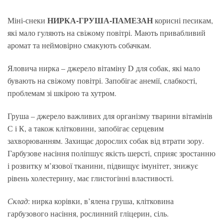
НИРКА-ГРУША-ПАМЕЗАН
Міні-снеки
корисні песикам,
які мало гуляють на свіжому повітрі. Мають привабливий
аромат та неймовірно смакують собачкам.
Яловича нирка – джерело вітаміну D для собак, які мало
бувають на свіжому повітрі. Запобігає анемії, слабкості,
проблемам зі шкірою та хутром.
Груша – джерело важливих для організму тварини вітамінів
С і К, а також клітковини, запобігає серцевим
захворюванням. Захищає дорослих собак від втрати зору.
Гарбузове насіння поліпшує якість шерсті, сприяє зростанню
і розвитку м’язової тканини, підвищує імунітет, знижує
рівень холестерину, має глистогінні властивості.
Склад
: нирка корівки, в’ялена груша, клітковина
гарбузового насіння, рослинний гліцерин, сіль.