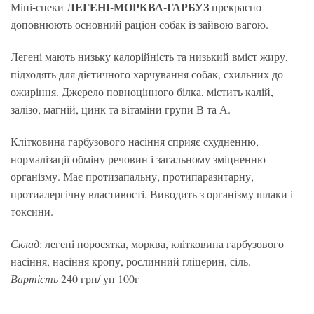
ЛЕГЕНІ-МОРКВА-ГАРБУЗ
Міні-снеки
прекрасно
доповнюють основний раціон собак із зайвою вагою.
Легені мають низьку калорійність та низький вміст жиру,
підходять для дієтичного харчування собак, схильних до
ожиріння. Джерело повноцінного білка, містить калій,
залізо, магній, цинк та вітаміни групи В та А.
Клітковина гарбузового насіння сприяє схудненню,
нормалізації обміну речовин і загальному зміцненню
організму. Має протизапальну, протипаразитарну,
протиалергічну властивості. Виводить з організму шлаки і
токсини.
Склад
: легені поросятка, морква, клітковина гарбузового
насіння, насіння кропу, рослинний гліцерин, сіль.
Вартість
240 грн/ уп 100г