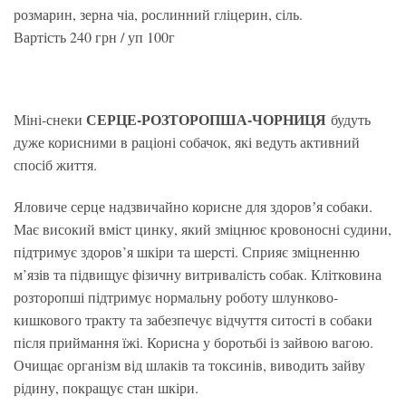
розмарин, зерна чіа, рослинний гліцерин, сіль.
Вартість 240 грн / уп 100г
СЕРЦЕ-РОЗТОРОПША-ЧОРНИЦЯ
Міні-снеки
будуть
дуже корисними в раціоні собачок, які ведуть активний
спосіб життя.
Яловиче серце надзвичайно корисне для здоровʼя собаки.
Має високий вміст цинку, який зміцнює кровоносні судини,
підтримує здоров’я шкіри та шерсті. Сприяє зміцненню
м’язів та підвищує фізичну витривалість собак. Клітковина
розторопші підтримує нормальну роботу шлунково-
кишкового тракту та забезпечує відчуття ситості в собаки
після приймання їжі. Корисна у боротьбі із зайвою вагою.
Очищає організм від шлаків та токсинів, виводить зайву
рідину, покращує стан шкіри.