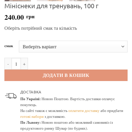
Мініснеки для тренувань, 100 г
240.00
грн
Оберіть потрібний смак та кількість
смак
Мініснеки для тренувань, 100 г кількість
ДОДАТИ В КОШИК
ДОСТАВКА
По Україні:
Новою Поштою. Вартість доставки оплачує
покупець.
На сайті також є можливість
оплатити доставку
або придбати
готові набори
з доставкою.
По Львову:
Новою поштою або можливий самовивіз із
продуктового ринку Шувар (по буднях).