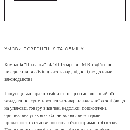
УМОВИ ПОВЕРНЕННЯ ТА ОБМІНУ
Компанія "Шкварка" (ФОП Гузаревич М.В.) здійснює
повернення та обмін цього товару відповідно до вимог
законодавства.
Покупець має право замінити товар на аналогічний або
зажадати повернути кошти за товар неналежної якості (якщо
на упаковці товару виявлені недоліки, пошкоджена
оригінальна упаковка або не задовольняє термін
придатності) за умови, що товар було отримано зі складу
Нової пошти в термін до двох діб з моменту прибуття