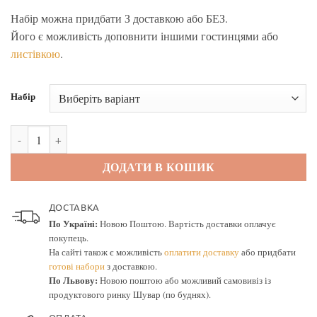
Набір можна придбати З доставкою або БЕЗ.
Його є можливість доповнити іншими гостинцями або
листівкою
.
Набір
Набір "Смачний привіт" кількість
ДОДАТИ В КОШИК
ДОСТАВКА
По Україні:
Новою Поштою. Вартість доставки оплачує
покупець.
На сайті також є можливість
оплатити доставку
або придбати
готові набори
з доставкою.
По Львову:
Новою поштою або можливий самовивіз із
продуктового ринку Шувар (по буднях).