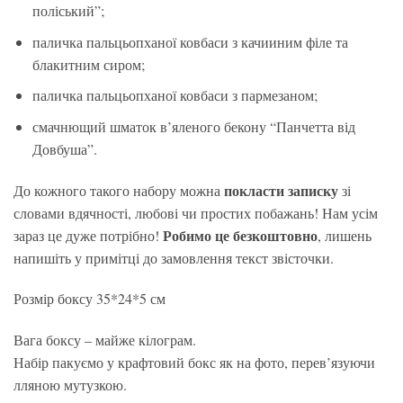
поліський”;
паличка пальцьопханої ковбаси з качииним філе та
блакитним сиром;
паличка пальцьопханої ковбаси з пармезаном;
смачнющий шматок в’яленого бекону “Панчетта від
Довбуша”.
покласти записку
До кожного такого набору можна
зі
словами вдячності, любові чи простих побажань! Нам усім
Робимо це безкоштовно
зараз це дуже потрібно!
, лишень
напишіть у примітці до замовлення текст звісточки.
Розмір боксу 35*24*5 см
Вага боксу – майже кілограм.
Набір пакуємо у крафтовий бокс як на фото, перев’язуючи
лляною мутузкою.