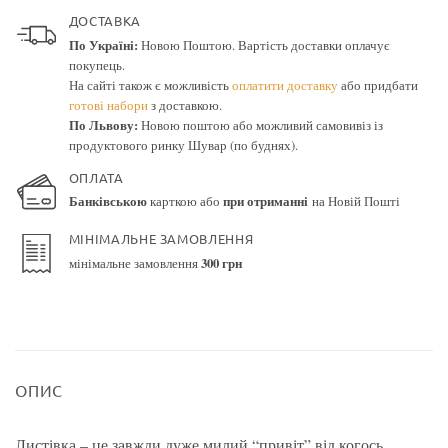
ДОСТАВКА
По Україні:
Новою Поштою. Вартість доставки оплачує
покупець.
На сайті також є можливість
оплатити доставку
або придбати
готові набори
з доставкою.
По Львову:
Новою поштою або можливий самовивіз із
продуктового ринку Шувар (по буднях).
ОПЛАТА
Банківською
карткою або
при отриманні
на Новій Пошті
МІНІМАЛЬНЕ ЗАМОВЛЕННЯ
мінімальне замовлення
300 грн
ОПИС
Листівка – це завжди дуже милий “привіт” від когось.