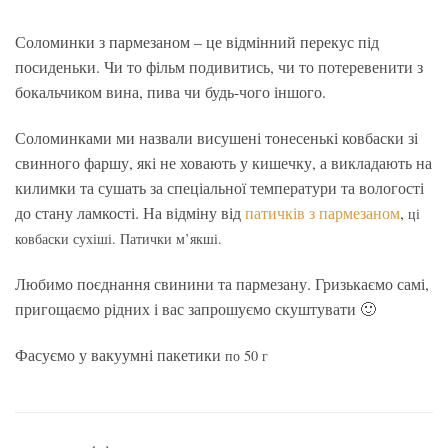
Соломинки з пармезаном – це відмінний перекус під
посиденьки. Чи то фільм подивитись, чи то потеревенити з
бокальчиком вина, пива чи будь-чого іншого.
Соломинками ми назвали висушені тонесенькі ковбаски зі
свинного фаршу, які не ховають у кишечку, а викладають на
килимки та сушать за спеціальної температури та вологості
до стану ламкості. На відміну від
патичків з пармезаном
,
ці
ковбаски сухіші. Патички м’якші.
Любимо поєднання свинини та пармезану. Гризькаємо самі,
пригощаємо рідних і вас запрошуємо скуштувати 🙂
Фасуємо у вакуумні пакетики
по 50 г