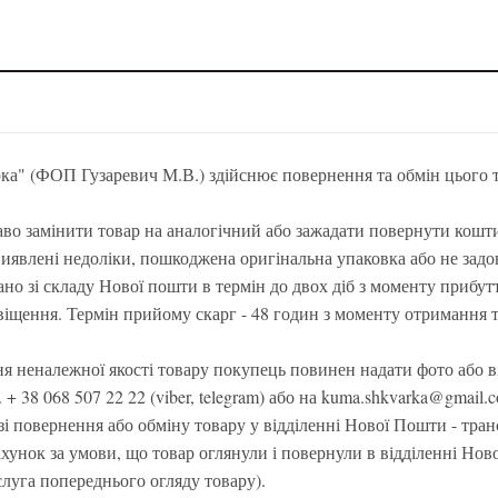
а" (ФОП Гузаревич М.В.) здійснює повернення та обмін цього т
во замінити товар на аналогічний або зажадати повернути кошти 
виявлені недоліки, пошкоджена оригінальна упаковка або не задо
но зі складу Нової пошти в термін до двох діб з моменту прибут
віщення. Термін прийому скарг - 48 годин з моменту отримання 
я неналежної якості товару покупець повинен надати фото або в
 + 38 068 507 22 22 (viber, telegram) або на kuma.shkvarka@gmail
зі повернення або обміну товару у відділенні Нової Пошти - тра
ахунок за умови, що товар оглянули і повернули в відділенні Нов
луга попереднього огляду товару).