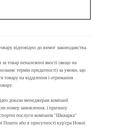
овару відповідно до вимог законодавства.
за товар неналежної якості (якщо на
вольняє термін придатності) за умови, що
тя товару на відділення і отримання
товару.
ідео докази менеджерам компанії
.com номер замовлення, і причину
нспортні послуги компанія "Шкварка"
ої Пошти або в присутності кур'єра Нової