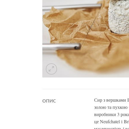
Сир з вершками Б
ОПИС
золою та пухкою 
виробники 3 роки
це Neufchatel і B
маслянистість і 