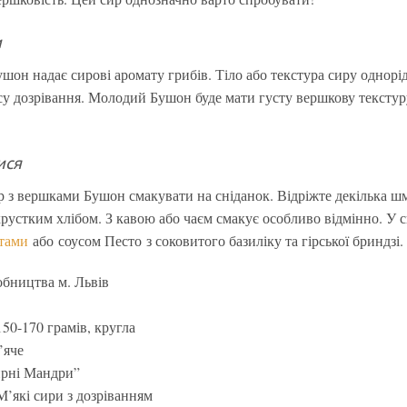
и
шон надає сирові аромату грибів. Тіло або текстура сиру однорі
асу дозрівання. Молодий Бушон буде мати густу вершкову тексту
ися
 з вершками Бушон смакувати на сніданок. Відріжте декілька шм
рустким хлібом. З кавою або чаєм смакує особливо відмінно. У с
атами
або соусом Песто з соковитого базиліку та гірської бриндзі.
обництва м. Львів
150-170 грамів, кругла
’яче
рні Мандри”
М’які сири з дозріванням