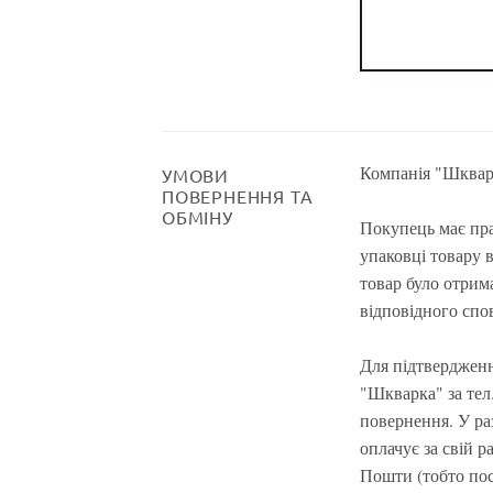
Компанія "Шкварк
УМОВИ
ПОВЕРНЕННЯ ТА
ОБМІНУ
Покупець має пра
упаковці товару 
товар було отрима
відповідного спо
Для підтвердженн
"Шкварка" за тел.
повернення. У ра
оплачує за свій р
Пошти (тобто пос