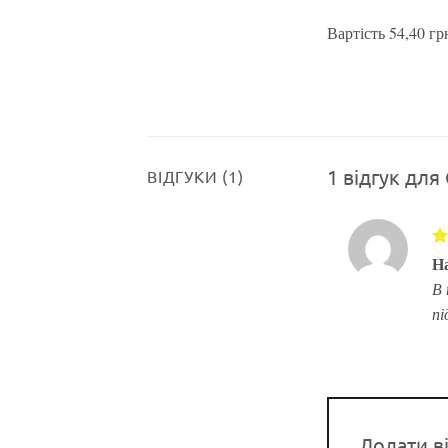
Вартість 54,40 грн
1 відгук для
ВІДГУКИ (1)
О
Н
5
В 
пі
Додати в