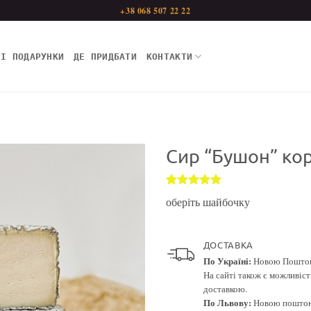
+38 068 507 22 22
НІ ПОДАРУНКИ
ДЕ ПРИДБАТИ
КОНТАКТИ
Сир “Бушон” ко
Рейтинг
1
5
оберіть шайбочку
з 5 на
основі
опитування
покупця
ДОСТАВКА
По Україні:
Новою Поштою.
На сайті також є можливіс
доставкою.
По Львову:
Новою поштою 