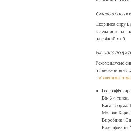
Смакові нотк
Скоринка сиру Бу
залежності від ч
на свіжий хліб.
Як насолодит
Рекомендуємо сир
цільнозерновим х
з
в’яленими том
Географія вир
Вік 3-4 тижні
Вага і форма: 
Молоко Коров
Виробник “Си
Класифікація 