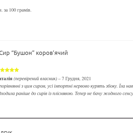
. за 100 грамів.
Сир “Бушон” коров’ячий
цінено в
аталія
(перевірений власник)
–
7 Грудня, 2021
з 5
порівнянні з цим сиром, усі імпортні нервово курять збоку. Їла нав
дходила раніше до сирів із пліснявою. Тепер не бачу жодного сенс
ідгук