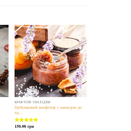
КРАФТОВІ ЗНАХІДКИ
Цибульковий конфітюр з лавандою до
па...
150.00
грн
Оцінено в