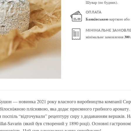
Шувар (по буднях).
ОПЛАТА
Банківською
карткою або
МІНІМАЛЬНЕ ЗАМОВЛ
мінімальне замовлення
300
ушон — новинка 2021 року власного виробництва компанії Сирн
білосніжною пліснявою, яка додає приємного грибного аромату
 поспіль “відточували” рецептуру сиру з додаванням вершків. 
rillat-Savarin (який був створений у 1890 році). Основні гастроно
вершковість. Цей сир однозначно варто спробувати!