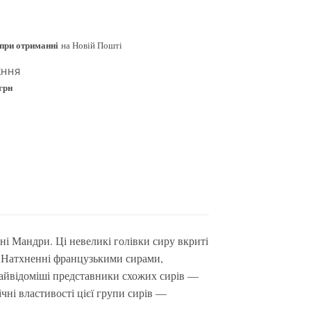
при отриманні
на Новій Пошті
ЕННЯ
 грн
і Мандри. Ці невеликі голівки сиру вкриті
. Натхненні французькими сирами,
Найвідоміші представники схожих сирів —
мічні властивості цієї групи сирів —