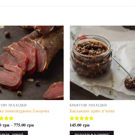
ТОВІ ЗНАХІДКИ
КРАФТОВІ ЗНАХІДКИ
ка зимновуджена Ґонорова
Баклажани пряні в’ялені
50
грн
775.00
грн
145.00
грн
–
ено в
Оцінено в
з 5
5.00
з 5