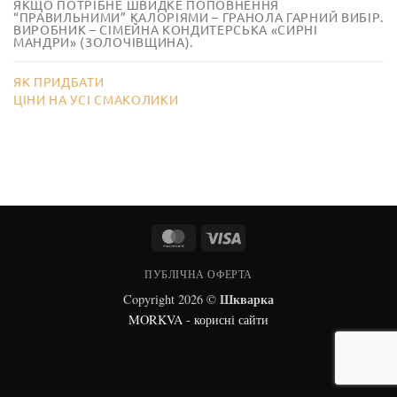
ЯКЩО ПОТРІБНЕ ШВИДКЕ ПОПОВНЕННЯ
“ПРАВИЛЬНИМИ” КАЛОРІЯМИ – ГРАНОЛА ГАРНИЙ ВИБІР.
ВИРОБНИК – СІМЕЙНА КОНДИТЕРСЬКА «СИРНІ
МАНДРИ» (ЗОЛОЧІВЩИНА).
ЯК ПРИДБАТИ
ЦІНИ НА УСІ СМАКОЛИКИ
MasterCard
Visa
ПУБЛІЧНА ОФЕРТА
Шкварка
Copyright 2026 ©
MORKVA - корисні сайти