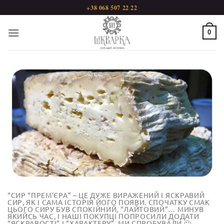
Пропустити
+38 068 507 22 22
0
“СИР “ПРЕМ’ЄРА” – ЦЕ ДУЖЕ ВИРАЖЕНИЙ І ЯСКРАВИЙ
СИР, ЯК І САМА ІСТОРІЯ ЙОГО ПОЯВИ. СПОЧАТКУ СМАК
ЦЬОГО СИРУ БУВ СПОКІЙНИЙ, “ЛАЙТОВИЙ”… МИНУВ
ЯКИЙСЬ ЧАС, І НАШІ ПОКУПЦІ ПОПРОСИЛИ ДОДАТИ
“ЯСКРАВОСТІ” І “ХАРАКТЕРУ”. МИ СПРОБУВАЛИ 🙂