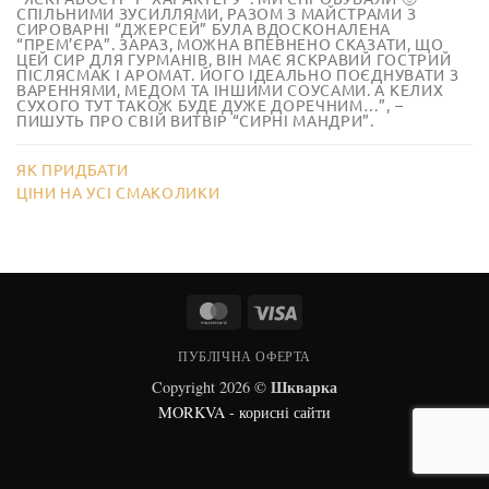
СПІЛЬНИМИ ЗУСИЛЛЯМИ, РАЗОМ З МАЙСТРАМИ З
СИРОВАРНІ “ДЖЕРСЕЙ” БУЛА ВДОСКОНАЛЕНА
“ПРЕМ’ЄРА”. ЗАРАЗ, МОЖНА ВПЕВНЕНО СКАЗАТИ, ЩО
ЦЕЙ СИР ДЛЯ ГУРМАНІВ, ВІН МАЄ ЯСКРАВИЙ ГОСТРИЙ
ПІСЛЯСМАК І АРОМАТ. ЙОГО ІДЕАЛЬНО ПОЄДНУВАТИ З
ВАРЕННЯМИ, МЕДОМ ТА ІНШИМИ СОУСАМИ. А КЕЛИХ
СУХОГО ТУТ ТАКОЖ БУДЕ ДУЖЕ ДОРЕЧНИМ…”, –
ПИШУТЬ ПРО СВІЙ ВИТВІР “СИРНІ МАНДРИ”.
ЯК ПРИДБАТИ
ЦІНИ НА УСІ СМАКОЛИКИ
MasterCard
Visa
ПУБЛІЧНА ОФЕРТА
Шкварка
Copyright 2026 ©
MORKVA - корисні сайти