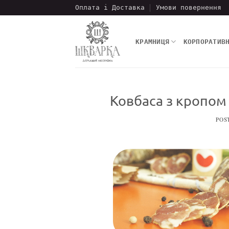
Пропустити
Оплата і Доставка
Умови повернення
КРАМНИЦЯ
КОРПОРАТИВ
Ковбаса з кропом 
POS