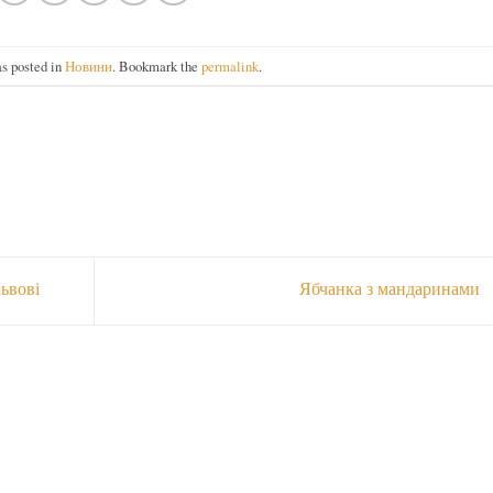
as posted in
Новини
. Bookmark the
permalink
.
ьвові
Ябчанка з мандаринами