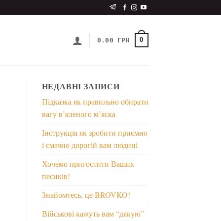
0
0.00
ГРН
НЕДАВНІ ЗАПИСИ
Підказка як правильно обирати
вагу в’яленого м’яска
Інструкція як зробити приємно
і смачно дорогій вам людині
Хочемо пригостити Ваших
песиків!
Знайомтесь, це BROVKO!
Військові кажуть вам “дякую”