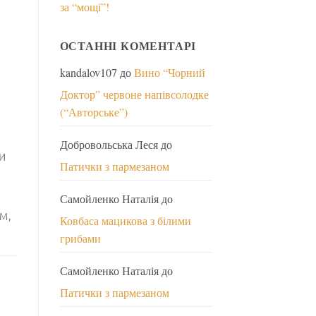
за “мощі”!
ОСТАННІ КОМЕНТАРІ
kandalov107
до
Вино “Чорний
Доктор” червоне напівсолодке
(“Авторське”)
Добровольська Леся
до
И
Патички з пармезаном
Самойленко Наталія
до
М,
Ковбаса мацикова з білими
грибами
Самойленко Наталія
до
Патички з пармезаном