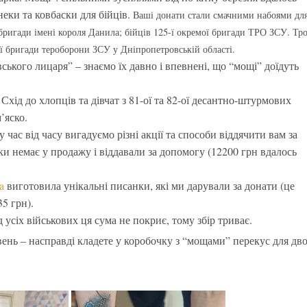
неки та ковбаски для бійців.
Ваші донати стали смачними набоями дл
ї бригади імені короля Данила; бійців 125-ї окремої бригади ТРО ЗСУ. Тр
ї бригади тероборони ЗСУ у Дніпропетровській області.
ького лицаря” – знаємо їх давно і впевнені, що “мощі” доїдуть
ід до хлопців та дівчат з 81-ої та 82-ої десантно-штурмових
’яско.
час від часу вигадуємо різні акції та способи віддячити вам за
и немає у продажу і віддавали за допомогу (12200 грн вдалось
a
виготовила унікальні писанки, які ми дарували за донати (це
5 грн).
 усіх військових ця сума не покриє, тому збір триває.
вень – насправді кладете у коробочку з “мощами” перекус для дв