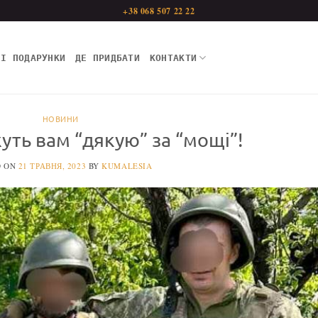
+38 068 507 22 22
НІ ПОДАРУНКИ
ДЕ ПРИДБАТИ
КОНТАКТИ
НОВИНИ
уть вам “дякую” за “мощі”!
D ON
21 ТРАВНЯ, 2023
BY
KUMALESIA