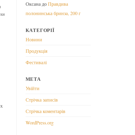
Оксана
до
Правдива
я
полонинська бринза, 200 г
охи
КАТЕГОРІЇ
Новини
Продукція
Фестивалі
МЕТА
Увійти
Стрічка записів
ох
Стрічка коментарів
WordPress.org