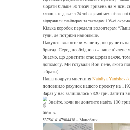
зібрати більше 30 тисяч гривень на м’ясні с
хлопців та дівчат з 24-тої окремої механізовано
відправили снайперам та такмедам 108-ої окремо
Кілька коробок передали волонтерам “Львівс
туди, де потрібні найбільше.
Пакують волонтери машину, що рушить на Сх
бригад. Серед необхідного – наше в’ялене м
Знаємо, що донатити стає щораз важче, тому 
допомогу. Ми готували Йой-пече, якого пок
зібрати).
Наша подруга мисткиня
Nataliya Yanishevsk
поповнило рахунок нашого проекту на 1193
Зараз у наc залишилось 7820 грн. Запити від
Знайте, коли ви донатите навіть 100 гри
бійців.
5375414147984438 – Монобанк