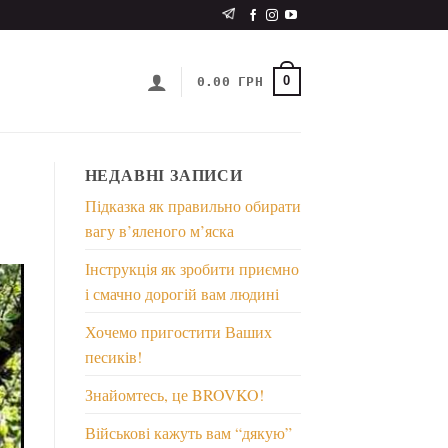
0
0.00
ГРН
НЕДАВНІ ЗАПИСИ
Підказка як правильно обирати
вагу в’яленого м’яска
Інструкція як зробити приємно
і смачно дорогій вам людині
Хочемо пригостити Ваших
песиків!
Знайомтесь, це BROVKO!
Військові кажуть вам “дякую”