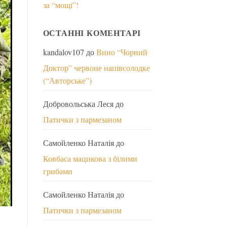
за “мощі”!
ОСТАННІ КОМЕНТАРІ
kandalov107
до
Вино “Чорний
Доктор” червоне напівсолодке
(“Авторське”)
Добровольська Леся
до
Патички з пармезаном
Самойленко Наталія
до
Ковбаса мацикова з білими
грибами
Самойленко Наталія
до
Патички з пармезаном