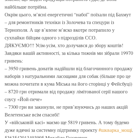
найбільше потрібна.
Окрім цього, м’ясні енергетичні “набої” поїхали під Бахмут
– для ремонтників техніки із Золочева та спецури із
Тернополя. А ще в’ялене м’яско вкотре потрапило у
сухпайки бійцям одного з підрозділів ССО.
ДЯКУЄМО!!! Усім-усім, хто долучався до збору коштів!
Завдяки вашій активності, за кілька тижнів ми зібрали 19970
гривень:
– 3950 гривень донатів надійшли від благочинного продажу
наборів з натуральними ласощами для собак (більше про це
можна почитати в кума Міська на його сторінці у Фейсбуці)
– 8720 грн отримали від продажу лімітованої серії нашого
соусу «Йой-пече»
– 7300 грн ви закинули, не прив’язуючись до наших акцій
Велетенське всім спасибі!
У «військовій касі» маємо ще 5819 гривень. А тому будемо
дуже вдячні за системну підтримку проекту
#шкварка_мощі
.
5363542013493995 Михайло Гузаревич.