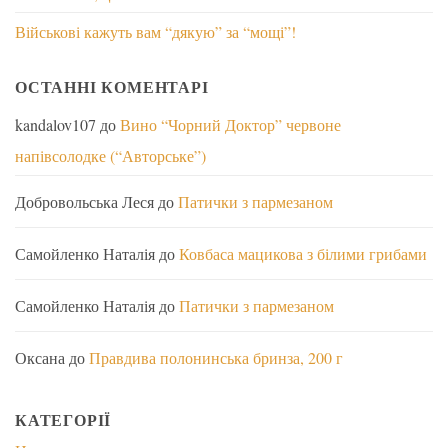
Військові кажуть вам “дякую” за “мощі”!
ОСТАННІ КОМЕНТАРІ
kandalov107
до
Вино “Чорний Доктор” червоне
напівсолодке (“Авторське”)
Добровольська Леся
до
Патички з пармезаном
Самойленко Наталія
до
Ковбаса мацикова з білими грибами
Самойленко Наталія
до
Патички з пармезаном
Оксана
до
Правдива полонинська бринза, 200 г
КАТЕГОРІЇ