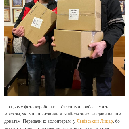
На цьому фото коробочки з в‘яленими ковбасками та
м‘яском, які ми виготовили для військових, завдяки вашим
донатам. Передали їх волонтерам у
Львівський Лицар
, бо
знаємо, що звідси продукція потрапить туди, де вона