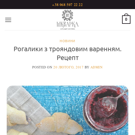
Пропустити
+38 068 507 22 22
0
НОВИНИ
Рогалики з трояндовим варенням.
Рецепт
POSTED ON
20 ЛЮТОГО, 2017
BY
ADMIN