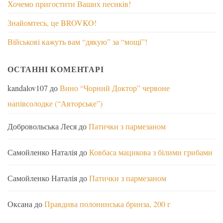
Хочемо пригостити Ваших песиків!
Знайомтесь, це BROVKO!
Військові кажуть вам “дякую” за “мощі”!
ОСТАННІ КОМЕНТАРІ
kandalov107
до
Вино “Чорний Доктор” червоне
напівсолодке (“Авторське”)
Добровольська Леся
до
Патички з пармезаном
Самойленко Наталія
до
Ковбаса мацикова з білими грибами
Самойленко Наталія
до
Патички з пармезаном
Оксана
до
Правдива полонинська бринза, 200 г