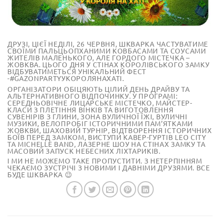
ДРУЗІ, ЦІЄЇ НЕДІЛІ, 26 ЧЕРВНЯ, ШКВАРКА ЧАСТУВАТИМЕ
СВОЇМИ ПАЛЬЦЬОПХАНИМИ КОВБАСАМИ ТА СОУСАМИ
ЖИТЕЛІВ МАЛЕНЬКОГО, АЛЕ ГОРДОГО МІСТЕЧКА –
ЖОВКВА. ЦЬОГО ДНЯ У СТІНАХ КОРОЛІВСЬКОГО ЗАМКУ
ВІДБУВАТИМЕТЬСЯ УНІКАЛЬНИЙ ФЕСТ
-‪#‎GAZONPARTYУКОРОЛЯНАХАТІ.‬
ОРГАНІЗАТОРИ ОБІЦЯЮТЬ ЦІЛИЙ ДЕНЬ ДРАЙВУ ТА
АЛЬТЕРНАТИВНОГО ВІДПОЧИНКУ. У ПРОГРАМІ:
СЕРЕДНЬОВІЧНЕ ЛИЦАРСЬКЕ МІСТЕЧКО, МАЙСТЕР-
КЛАСИ З ПЛЕТІННЯ ВІНКІВ ТА ВИГОТОВЛЕННЯ
СУВЕНІРІВ З ГЛИНИ, ЗОНА ВУЛИЧНОЇ ЇЖІ, ВУЛИЧНІ
МУЗИКИ, ВЕЛОПРОБІГ ІСТОРИЧНИМИ ПАМ’ЯТКАМИ
ЖОВКВИ, ШАХОВИЙ ТУРНІР, ВІДТВОРЕННЯ ІСТОРИЧНИХ
БОЇВ ПЕРЕД ЗАМКОМ, ВИСТУПИ КАВЕР-ГУРТІВ LEO CITY
ТА MICHELLE BAND, ЛАЗЕРНЕ ШОУ НА СТІНАХ ЗАМКУ ТА
МАСОВИЙ ЗАПУСК НЕБЕСНИХ ЛІХТАРИКІВ.
І МИ НЕ МОЖЕМО ТАКЕ ПРОПУСТИТИ. З НЕТЕРПІННЯМ
ЧЕКАЄМО ЗУСТРІЧІ З НОВИМИ І ДАВНІМИ ДРУЗЯМИ. ВСЕ
БУДЕ ШКВАРКА 😉