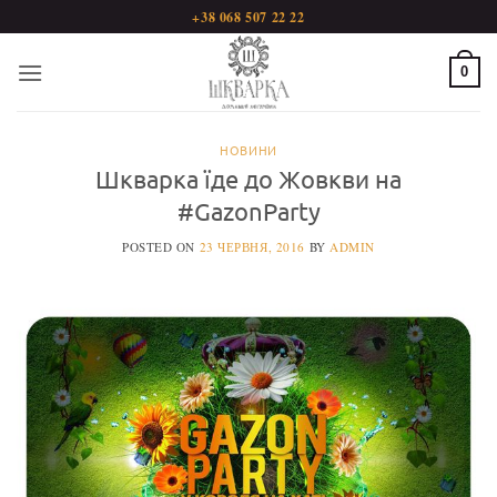
Пропустити
+38 068 507 22 22
0
НОВИНИ
Шкварка їде до Жовкви на
‪#‎GazonParty
POSTED ON
23 ЧЕРВНЯ, 2016
BY
ADMIN