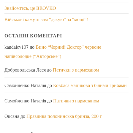
Знайомтесь, це BROVKO!
Військові кажуть вам “дякую” за “мощі”!
ОСТАННІ КОМЕНТАРІ
kandalov107
до
Вино “Чорний Доктор” червоне
напівсолодке (“Авторське”)
Добровольська Леся
до
Патички з пармезаном
Самойленко Наталія
до
Ковбаса мацикова з білими грибами
Самойленко Наталія
до
Патички з пармезаном
Оксана
до
Правдива полонинська бринза, 200 г