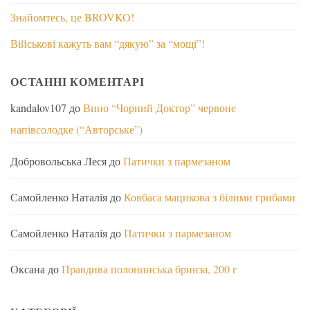
Знайомтесь, це BROVKO!
Військові кажуть вам “дякую” за “мощі”!
ОСТАННІ КОМЕНТАРІ
kandalov107
до
Вино “Чорний Доктор” червоне
напівсолодке (“Авторське”)
Добровольська Леся
до
Патички з пармезаном
Самойленко Наталія
до
Ковбаса мацикова з білими грибами
Самойленко Наталія
до
Патички з пармезаном
Оксана
до
Правдива полонинська бринза, 200 г