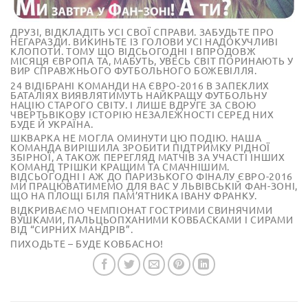
ДРУЗІ, ВІДКЛАДІТЬ УСІ СВОЇ СПРАВИ. ЗАБУДЬТЕ ПРО
НЕГАРАЗДИ. ВИКИНЬТЕ ІЗ ГОЛОВИ УСІ НАДОКУЧЛИВІ
КЛОПОТИ. ТОМУ ЩО ВІДСЬОГОДНІ І ВПРОДОВЖ
МІСЯЦЯ ЄВРОПА ТА, МАБУТЬ, УВЕСЬ СВІТ ПОРИНАЮТЬ У
ВИР СПРАВЖНЬОГО ФУТБОЛЬНОГО БОЖЕВІЛЛЯ.
24 ВІДІБРАНІ КОМАНДИ НА ЄВРО-2016 В ЗАПЕКЛИХ
БАТАЛІЯХ ВИЯВЛЯТИМУТЬ НАЙКРАЩУ ФУТБОЛЬНУ
НАЦІЮ СТАРОГО СВІТУ. І ЛИШЕ ВДРУГЕ ЗА СВОЮ
ЧВЕРТЬВІКОВУ ІСТОРІЮ НЕЗАЛЕЖНОСТІ СЕРЕД НИХ
БУДЕ Й УКРАЇНА.
ШКВАРКА НЕ МОГЛА ОМИНУТИ ЦЮ ПОДІЮ. НАША
КОМАНДА ВИРІШИЛА ЗРОБИТИ ПІДТРИМКУ РІДНОЇ
ЗБІРНОЇ, А ТАКОЖ ПЕРЕГЛЯД МАТЧІВ ЗА УЧАСТІ ІНШИХ
КОМАНД ТРІШКИ КРАЩИМ ТА СМАЧНІШИМ.
ВІДСЬОГОДНІ І АЖ ДО ПАРИЗЬКОГО ФІНАЛУ ЄВРО-2016
МИ ПРАЦЮВАТИМЕМО ДЛЯ ВАС У ЛЬВІВСЬКІЙ ФАН-ЗОНІ,
ЩО НА ПЛОЩІ БІЛЯ ПАМ’ЯТНИКА ІВАНУ ФРАНКУ.
ВІДКРИВАЄМО ЧЕМПІОНАТ ГОСТРИМИ СВИНЯЧИМИ
ВУШКАМИ, ПАЛЬЦЬОПХАНИМИ КОВБАСКАМИ І СИРАМИ
ВІД “СИРНИХ МАНДРІВ”.
ПИХОДЬТЕ – БУДЕ КОВБАСНО!