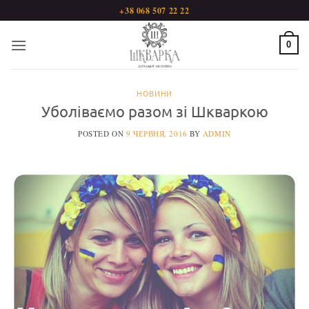
Пропустити
+38 068 507 22 22
0
НОВИНИ
Уболіваємо разом зі Шкваркою
POSTED ON
9 ЧЕРВНЯ, 2016
BY
ADMIN