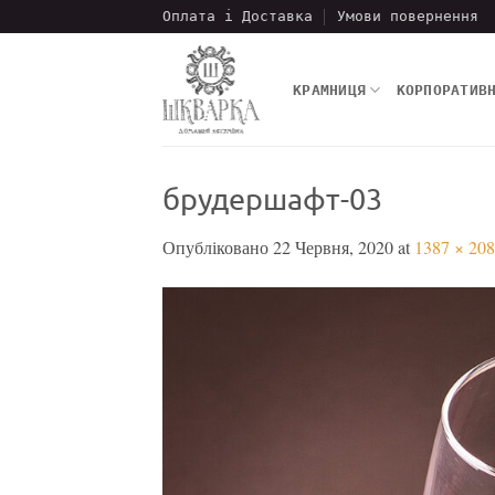
Пропустити
Оплата і Доставка
Умови повернення
КРАМНИЦЯ
КОРПОРАТИВ
брудершафт-03
Опубліковано
22 Червня, 2020
at
1387 × 20