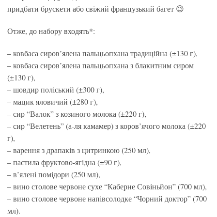
придбати брускети або свіжий французький багет 😉
Отже, до набору входять*:
– ковбаса сиров’ялена пальцьопхана традиційна (±130 г),
– ковбаса сиров’ялена пальцьопхана з блакитним сиром
(±130 г),
– шовдир поліський (±300 г),
– мацик яловичий (±280 г),
– сир “Валок” з козиного молока (±220 г),
– сир “Велетень” (а-ля камамер) з коров’ячого молока (±220
г),
– варення з драпаків з цитринкою (250 мл),
– пастила фруктово-ягідна (±90 г),
– в’ялені помідори (250 мл),
– вино столове червоне сухе “Каберне Совіньйон” (700 мл),
– вино столове червоне напівсолодке “Чорний доктор” (700
мл).