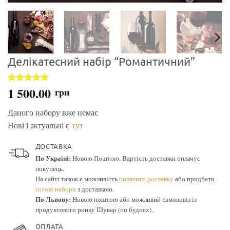
Делікатесний набір “Романтичний”
1 500.00
Рейтинг
1
5
грн
з 5 на
основі
Даного набору вже немає
опитування
покупця
Нові і актуальні є
тут
ДОСТАВКА
По Україні:
Новою Поштою. Вартість доставки оплачує
покупець.
На сайті також є можливість
оплатити доставку
або придбати
готові набори
з доставкою.
По Львову:
Новою поштою або можливий самовивіз із
продуктового ринку Шувар (по буднях).
ОПЛАТА