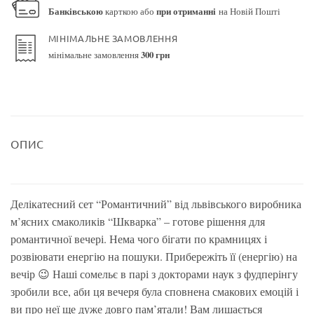
Банківською
карткою або
при отриманні
на Новій Пошті
МІНІМАЛЬНЕ ЗАМОВЛЕННЯ
мінімальне замовлення
300 грн
ОПИС
Делікатесний сет “Романтичний” від львівського виробника
м’ясних смаколиків “Шкварка” – готове рішення для
романтичної вечері. Нема чого бігати по крамницях і
розвіювати енергію на пошуки. Прибережіть її (енергію) на
вечір 😉 Наші сомельє в парі з докторами наук з фудперінгу
зробили все, аби ця вечеря була сповнена смакових емоцій і
ви про неї ще дуже довго пам’ятали! Вам лишається